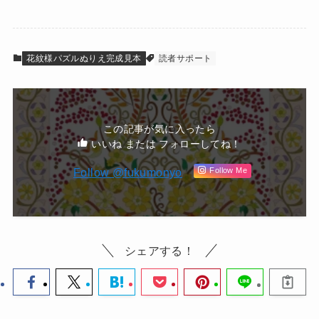
花紋様パズルぬりえ完成見本
読者サポート
この記事が気に入ったら
いいね または フォローしてね！
Follow @fukumonyo
Follow Me
シェアする！