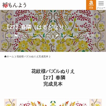
著書
メニュー
【27】春隣（はるどなり）
PR
2025年4月17日
読者サポート
花紋様パズルぬりえ完成見本
ホーム
花紋様パズルぬりえ完成見本
花紋様パズルぬりえ
【27】春隣
完成見本